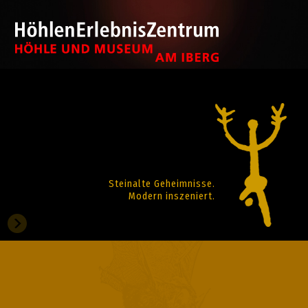
Steinalte Geheimnisse.
Modern inszeniert.