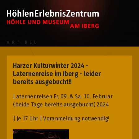
ARTIKEL
Harzer Kulturwinter 2024 -
Laternenreise im Iberg - leider
bereits ausgebucht!!
Laternenreisen Fr, 09. & Sa, 10. Februar
(beide Tage bereits ausgebucht) 2024
| je 17 Uhr | Voranmeldung notwendig!