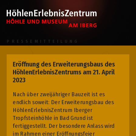
PRESSEMITTEILUNG
Eröffnung des Erweiterungsbaus des
HöhlenErlebnisZentrums am 21. April
2023
Nach über zweijähriger Bauzeit ist es
endlich soweit: Der Erweiterungsbau des
HöhlenErlebnisZentrum Iberger
Tropfsteinhöhle in Bad Grund ist
fertiggestellt. Der besondere Anlass wird
im Rahmen einer Eröffnungsfeier