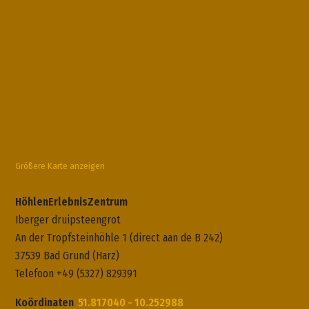
Größere Karte anzeigen
HöhlenErlebnisZentrum
Iberger druipsteengrot
An der Tropfsteinhöhle 1 (direct aan de B 242)
37539 Bad Grund (Harz)
Telefoon +49 (5327) 829391
Koördinaten
51.817040 - 10.252988