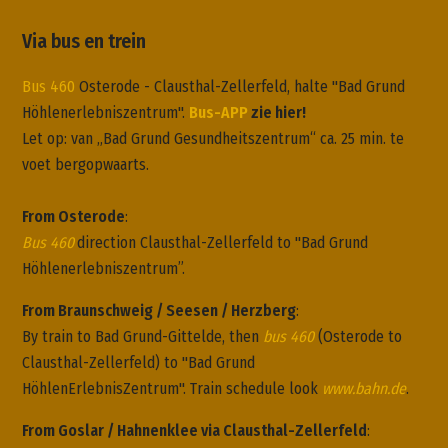
Via bus en trein
Bus 460
Osterode - Clausthal-Zellerfeld, halte "Bad Grund
Höhlenerlebniszentrum".
Bus-APP
zie hier!
Let op: van „Bad Grund Gesundheitszentrum“ ca. 25 min. te
voet bergopwaarts.
From Osterode
:
Bus 460
direction Clausthal-Zellerfeld to "Bad Grund
Höhlenerlebniszentrum”.
From Braunschweig / Seesen / Herzberg
:
By train to Bad Grund-Gittelde, then
bus 460
(Osterode to
Clausthal-Zellerfeld) to "Bad Grund
HöhlenErlebnisZentrum". Train schedule look
www.bahn.de
.
From Goslar / Hahnenklee via Clausthal-Zellerfeld
: