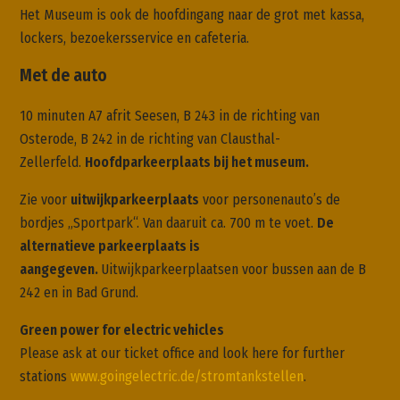
Het Museum is ook de hoofdingang naar de grot met kassa,
lockers, bezoekersservice en cafeteria.
Met de auto
10 minuten A7 afrit Seesen, B 243 in de richting van
Osterode, B 242 in de richting van Clausthal-
Zellerfeld.
Hoofdparkeerplaats bij het museum.
Zie voor
uitwijkparkeerplaats
voor personenauto’s de
bordjes „Sportpark“. Van daaruit ca. 700 m te voet.
De
alternatieve parkeerplaats is
aangegeven.
Uitwijkparkeerplaatsen voor bussen aan de B
242 en in Bad Grund.
Green power for electric vehicles
P
lease ask at our ticket office and look here for further
stations
www.goingelectric.de/stromtankstellen
.